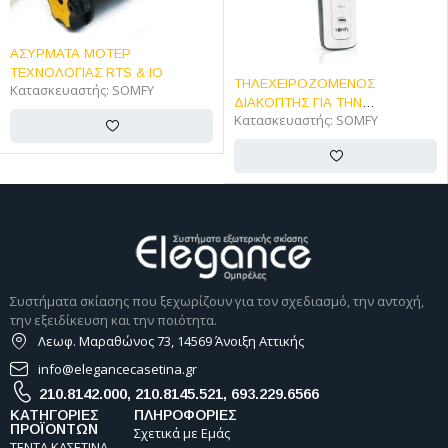
ΜΑΤΑ ΜΟΤΕΡ
ΑΣΥΡ
ΛΟΓΙΑΣ RTS & IO
ΑΙΣΘ
ΤΗΛΕΧΕΙΡΟΖΟΜΕΝΟΣ
κευαστής:
SOMFY
Κατασ
ΜΠΑΤΑ
ΔΙΑΚΟΠΤΗΣ ΓΙΑ ΤΗΝ
RTS &
Κατασκευαστής:
SOMFY
ΛΕΙΤΟΥΡΓΙΑ ΤΗΣ ΤΕΝΤΑΣ -
ΑΙΣΘΗΤΗΡΑ ΗΛΙΟΥ - ΑΕΡΑ
Συστήματα σκίασης που ξεχωρίζουν για τον σχεδιασμό, την αντοχή,
την εξειδίκευση και την ποιότητα.
Λεωφ. Μαραθώνος 73, 14569 Άνοιξη Αττικής
info@elegancecasetina.gr
210.8142.000
,
210.8145.521
,
693.229.6566
ΚΑΤΗΓΟΡΙΕΣ
ΠΛΗΡΟΦΟΡΙΕΣ
ΠΡΟΪΟΝΤΩΝ
Σχετικά με Εμάς
ΤΕΝΤΑ ΚΑΣΕΤΙΝΑ