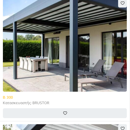
FEATURED
B 300
Κατασκευαστής:
BRUSTOR