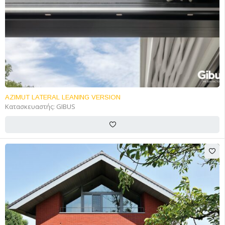
AZIMUT LATERAL LEANING VERSION
Κατασκευαστής:
GIBUS