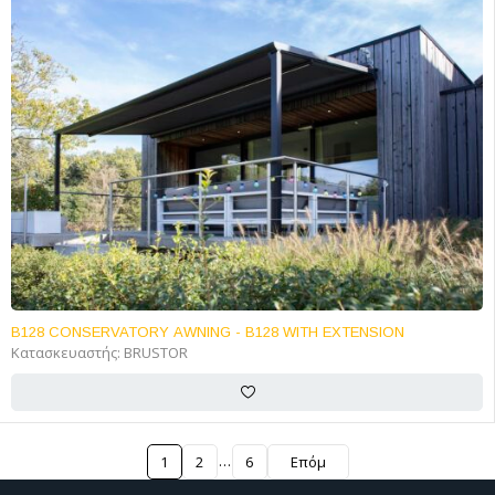
FEATURED
B128 CONSERVATORY AWNING - B128 WITH EXTENSION
Κατασκευαστής:
BRUSTOR
…
1
2
6
Επόμ