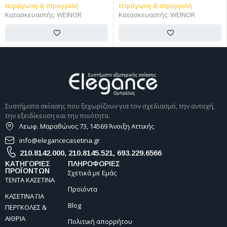
τετράγωνη & στρογγυλή
τετράγωνη & στρογγυλή
Κατασκευαστής:
WEINOR
Κατασκευαστής:
WEINOR
Συστήματα σκίασης που ξεχωρίζουν για τον σχεδιασμό, την αντοχή,
την εξειδίκευση και την ποιότητα.
Λεωφ. Μαραθώνος 73, 14569 Άνοιξη Αττικής
info@elegancecasetina.gr
210.8142.000
,
210.8145.521
,
693.229.6566
ΚΑΤΗΓΟΡΙΕΣ
ΠΛΗΡΟΦΟΡΙΕΣ
ΠΡΟΪΟΝΤΩΝ
Σχετικά με Εμάς
ΤΕΝΤΑ ΚΑΣΕΤΙΝΑ
Προϊόντα
ΚΑΣΕΤΙΝΑ ΓΙΑ
Blog
ΠΕΡΓΚΟΛΕΣ &
ΑΙΘΡΙΑ
Πολιτική απορρήτου