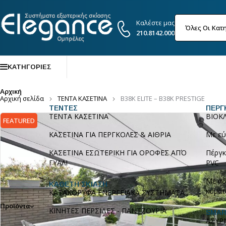
Καλέστε μας
210.8142.000
ΚΑΤΗΓΟΡΙΕΣ
Αρχική
Αρχική σελίδα
ΤΕΝΤΑ ΚΑΣΕΤΙΝΑ
B38K ELITE – B38K PRESTIGE
ΤΕΝΤΕΣ
ΠΕΡΓ
ΤΕΝΤΑ ΚΑΣΕΤΙΝΑ
ΒΙΟΚ
FEATURED
ΚΑΣΕΤΙΝΑ ΓΙΑ ΠΕΡΓΚΟΛΕΣ & ΑΙΘΡΙΑ
Με εύ
ΚΑΣΕΤΙΝΑ ΕΣΩΤΕΡΙΚΗ ΓΙΑ ΟΡΟΦΕΣ ΑΠΌ
Πέργκ
ΓΥΑΛΙ
PVC
Με αδ
ΚΑΘΕΤΗ ΣΚΙΑΣΗ
κυματ
ΚΑΤΑΚΟΡΥΦΑ ΕΝΕΡΓΕΙΑΚΑ ΣΥΣΤΗΜΑΤΑ
Προϊόντα
ΚΙΝΗΤΕΣ ΠΕΡΣΙΔΕΣ - ΠΑΝΤΖΟΥΡΙΑ
SMAR
ΑΣΥΡ