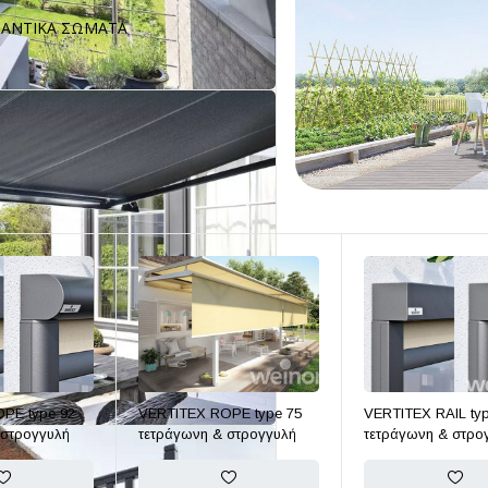
ΑΝΤΙΚΑ ΣΩΜΑΤΑ
FEATURED
PE type 92
VERTITEX ROPE type 75
VERTITEX RAIL ty
 στρογγυλή
τετράγωνη & στρογγυλή
τετράγωνη & στρο