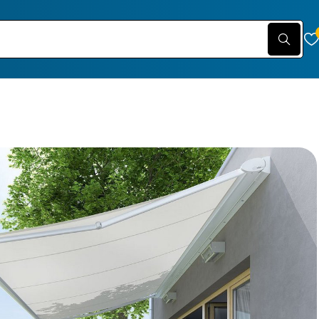
K ELITE – B38K PRESTIGE
ead rail against low sun / Καινοτόμος Σχεδιασμός / Μέγιστη διάσταση 6,00m
RAW004
ρίες
ΤΕΝΤΑ ΚΑΣΕΤΙΝΑ