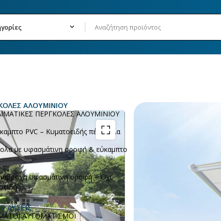
ΚΟΛΕΣ ΑΛΟΥΜΙΝΙΟΥ
ΛΙΜΑΤΙΚΕΣ ΠΕΡΓΚΟΛΕΣ ΑΛΟΥΜΙΝΙΟΥ
B38
BRUSTOR
καμπτο PVC – Κυματοειδής πέργκολα
ολα με υφασμάτινη οροφή & εύκαμπτο
Roll-up fabric in the l
x 3,50m
ιάβροχη υφασμάτινη οροφή – Όχι
SKU:
B
οειδή
Κατηγο
T ΛΥΣΕΙΣ
ΜΑΤΟΙ ΑΥΤΟΜΑΤΙΣΜΟΙ