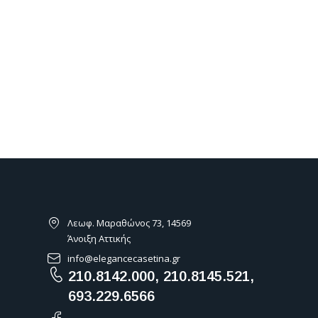
B27 ELITE - B27 PRESTIGE
B25 ELITE - B25 PRESTI
Κατασκευαστής:
BRUSTOR
Κατασκευαστής:
BRUSTO
Αρχιτεκτονικός Σχεδιασμος /
BestSeller / Διαχρονικός
Ιδανική για μοντέρνα κτίρια /
Σχεδιασμός / Τεχνικά και
Ενσωματώνεται στην πρόσοψη
χρηστικά καινοτόμα κασ
Λεωφ. Μαραθώνος 73, 14569
Άνοιξη Αττικής
info@elegancecasetina.gr
210.8142.000
,
210.8145.521
,
693.229.6566