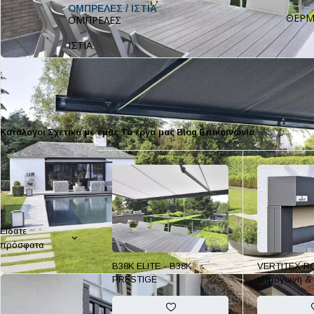
ΟΜΠΡΕΛΕΣ / ΙΣΤΙΑ
ΘΕΡΜ
ΟΜΠΡΕΛΕΣ
ΙΣΤΙΑ
Κατάλογοι
Σχετικά με εμάς
Τα έργα μας
Blog
Επικοινωνία
Είδατε
πρόσφατα
FEATURED
B38K ELITE - B38K
VERTITEX RO
PRESTIGE
τετράγωνη &