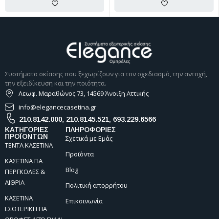
Συστήματα σκίασης που ξεχωρίζουν για τον σχεδιασμό, την αντοχή,
την εξειδίκευση και την ποιότητα.
Λεωφ. Μαραθώνος 73, 14569 Άνοιξη Αττικής
info@elegancecasetina.gr
210.8142.000
,
210.8145.521
,
693.229.6566
ΚΑΤΗΓΟΡΙΕΣ
ΠΛΗΡΟΦΟΡΙΕΣ
ΠΡΟΪΟΝΤΩΝ
Σχετικά με Εμάς
ΤΕΝΤΑ ΚΑΣΕΤΙΝΑ
Προϊόντα
ΚΑΣΕΤΙΝΑ ΓΙΑ
Blog
ΠΕΡΓΚΟΛΕΣ &
ΑΙΘΡΙΑ
Πολιτική απορρήτου
ΚΑΣΕΤΙΝΑ
Επικοινωνία
ΕΣΩΤΕΡΙΚΗ ΓΙΑ