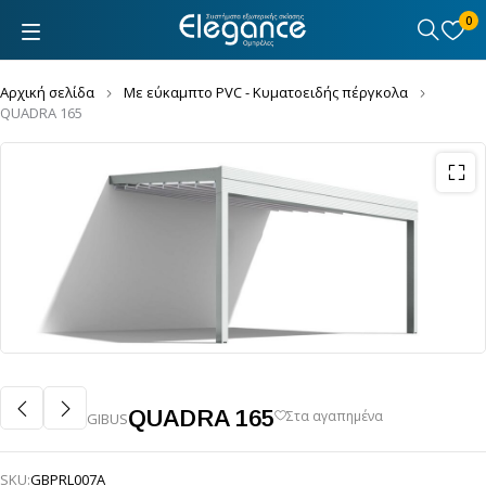
0
Αρχική σελίδα
Με εύκαμπτο PVC - Κυματοειδής πέργκολα
QUADRA 165
QUADRA 165
GIBUS
SKU:
GBPRL007A