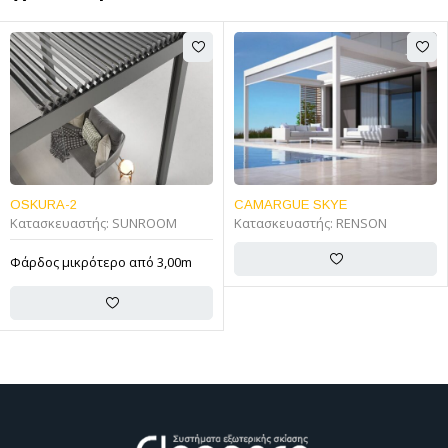
CAMARGUE SKYE
VELVET WALL
:
SUNROOM
Κατασκευαστής:
RENSON
Κατασκευαστής
ερο από 3,00m
Χωρίς κολώνες
τοίχων ή της υ
μεταλλικής κα