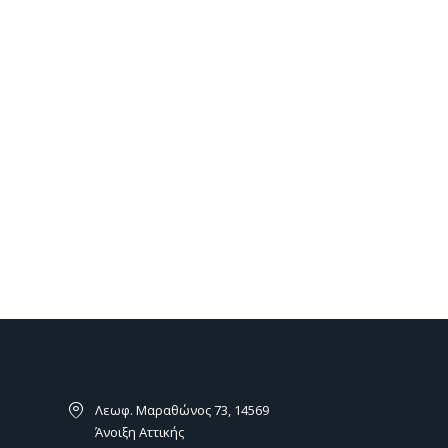
FEATURED
FEATURED
VERTITEX ROPE type 75
CLICK CABLE 11 - CLICK
τετράγωνη & στρογγυλή
CABLE 13
Κατασκευαστής:
WEINOR
Κατασκευαστής:
GIBUS
Λεωφ. Μαραθώνος 73, 14569
Άνοιξη Αττικής