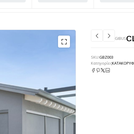
C
GIBUS
SKU:
GBZ003
Κατηγορίες
ΚΑΤΑΚΟΡΥΦ