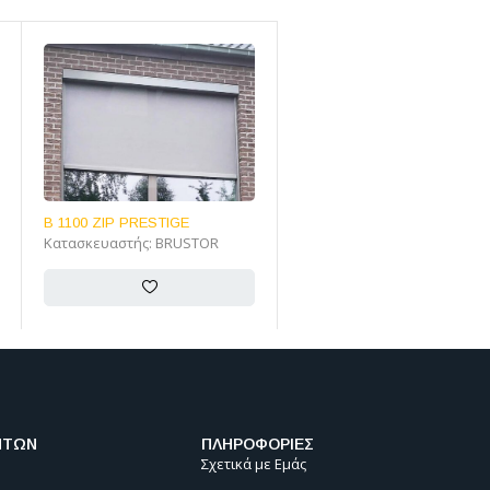
B 1100 ZIP / B 1100 C ZIP
VERTITEX RAIL type 92
Κατασκευαστής:
BRUSTOR
τετράγωνη & στρογγυλή
Κατασκευαστής:
WEINOR
ΝΤΩΝ
ΠΛΗΡΟΦΟΡΙΕΣ
Σχετικά με Εμάς