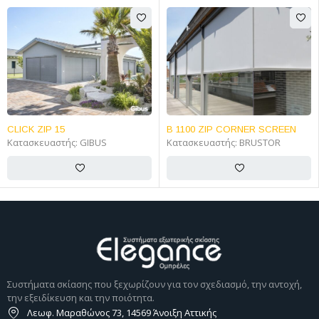
CLICK ZIP 15
B 1100 ZIP CORNER SCREEN
Κατασκευαστής:
GIBUS
Κατασκευαστής:
BRUSTOR
Συστήματα σκίασης που ξεχωρίζουν για τον σχεδιασμό, την αντοχή,
την εξειδίκευση και την ποιότητα.
Λεωφ. Μαραθώνος 73, 14569 Άνοιξη Αττικής